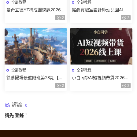
全部教程
全部教程
曼奇立德YZ構成團練課2026年
搖醒實驗室設計師幼兒園AI軟
8月已結課【畫質高清有課件】
件基礎課2025【畫質不錯有素
2
2
材】
全部教程
全部教程
徐慕陽場景進階班第28期【畫
小白同學AI短視頻帶貨2026線
質高清有資料】
上課【畫質不錯有素材】
2
2
評論
0
請先
登錄
！