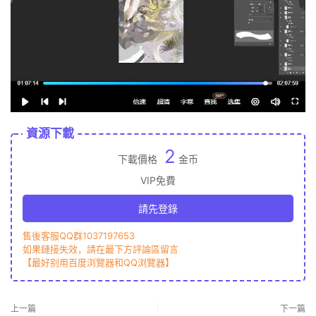
資源下載
2
下載價格
金币
VIP免費
請先登錄
售後客服QQ群1037197653
如果鏈接失效，請在最下方評論區留言
【最好别用百度浏覽器和QQ浏覽器】
上一篇
下一篇