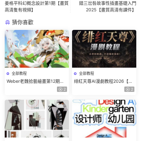
姜格平科幻概念設計第1期【畫質
錯三岔咎故事性插畫基礎入門
高清隻有視頻】
2025【畫質高清有課件】
猜你喜歡
全部教程
全部教程
Weber老魏拾藝繪畫第12期角
绯紅天尊AI漫劇教程2026【畫
色特訓班【畫質不錯隻有視
質一般有課件】
2
2
頻】