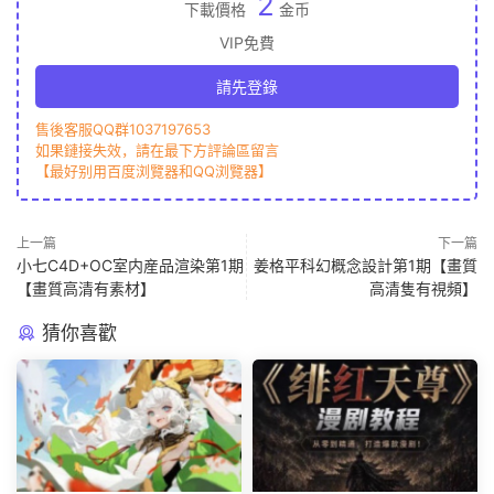
2
下載價格
金币
VIP免費
請先登錄
售後客服QQ群1037197653
如果鏈接失效，請在最下方評論區留言
【最好别用百度浏覽器和QQ浏覽器】
上一篇
下一篇
小七C4D+OC室内産品渲染第1期
姜格平科幻概念設計第1期【畫質
【畫質高清有素材】
高清隻有視頻】
猜你喜歡