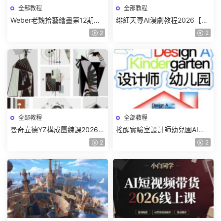
全部教程
全部教程
Weber老魏拾藝繪畫第12期角
绯紅天尊AI漫劇教程2026【畫
色特訓班【畫質不錯隻有視
質一般有課件】
2
2
頻】
全部教程
全部教程
曼奇立德YZ構成團練課2026年
搖醒實驗室設計師幼兒園AI軟
8月已結課【畫質高清有課件】
件基礎課2025【畫質不錯有素
2
2
材】