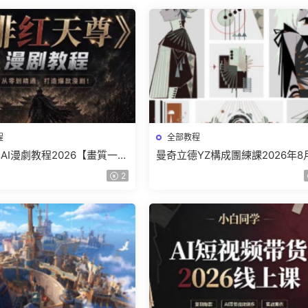
程
全部教程
AI漫劇教程2026【畫質一般
曼奇立德YZ構成團練課2026年8
】
結課【畫質高清有課件】
2