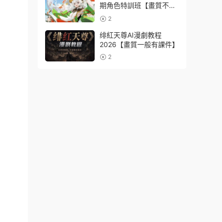
期角色特訓班【畫質不錯
隻有視頻】
2
绯紅天尊AI漫劇教程
2026【畫質一般有課件】
2