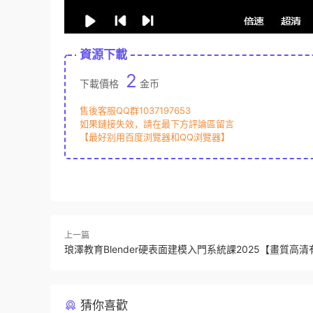
資源下載
2
下載價格
金币
售後客服QQ群1037197653
如果鏈接失效，請在最下方評論區留言
【最好别用百度浏覽器和QQ浏覽器】
上一篇
琅澤教育Blender硬表面建模入門系統課2025【畫質高
猜你喜歡