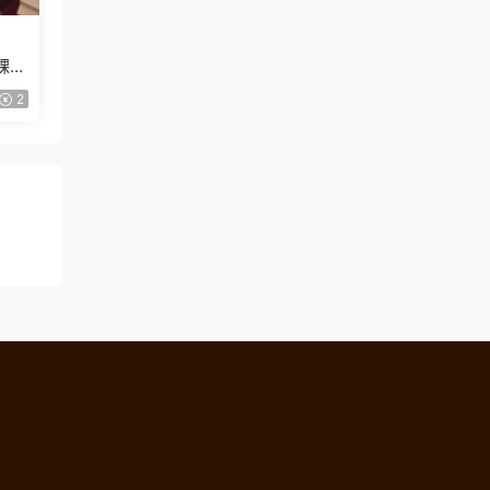
課
2
！