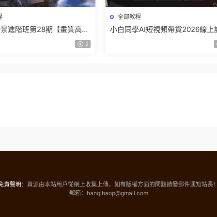
程
全部教程
景進階班第28期【畫質高清
小白同學AI短視頻帶貨2026線上
】
【畫質不錯有素材】
2
免責聲明：
資源由本站用戶從網上收集上傳，如有版權方面的問題請發郵件通知站長
郵箱：hanqihaop@gmail.com