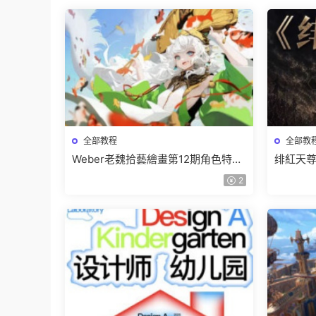
全部教程
全部教
Weber老魏拾藝繪畫第12期角色特訓
绯紅天尊
班【畫質不錯隻有視頻】
有課件
2