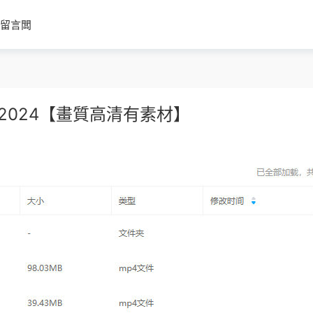
留言闆
課2024【畫質高清有素材】