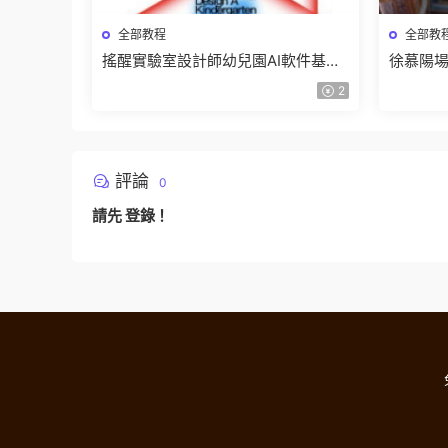
全部教程
全部教
搖醒實驗室設計師幼兒園AI軟件基礎
徐慕陽場
課2025【畫質不錯有素材】
有資料
2
評論
0
請先
登錄
！