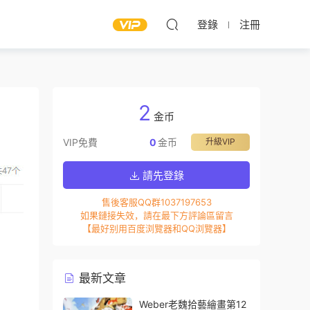
登錄
注冊
2
金币
VIP免費
0
金币
升級VIP
請先登錄
售後客服QQ群1037197653
如果鏈接失效，請在最下方評論區留言
【最好别用百度浏覽器和QQ浏覽器】
最新文章
Weber老魏拾藝繪畫第12