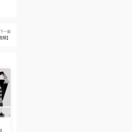
下一篇
有視頻】
月已