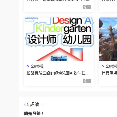
班【畫質不錯隻有視頻】
有課件
2
全部教程
全部教
搖醒實驗室設計師幼兒園AI軟件基礎
徐慕陽場
課2025【畫質不錯有素材】
有資料
2
評論
0
請先
登錄
！