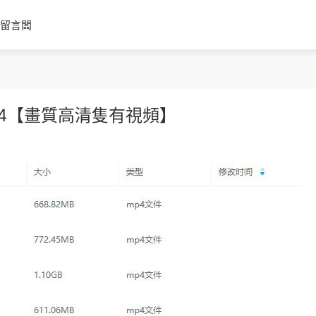
留言闆
24【畫質高清隻有視頻】