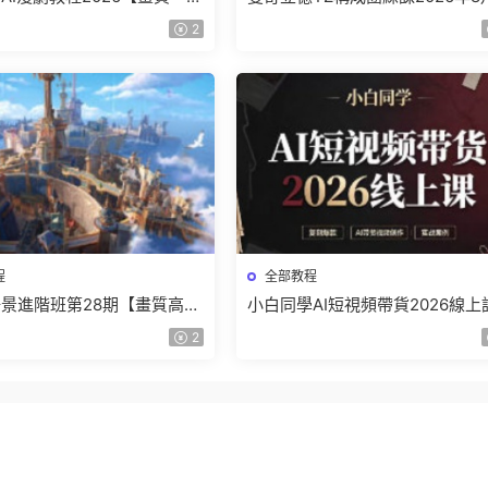
】
結課【畫質高清有課件】
2
程
全部教程
景進階班第28期【畫質高清
小白同學AI短視頻帶貨2026線上
】
【畫質不錯有素材】
2