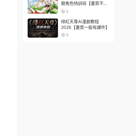
期角色特訓班【畫質不錯
隻有視頻】
2
绯紅天尊AI漫劇教程
2026【畫質一般有課件】
2