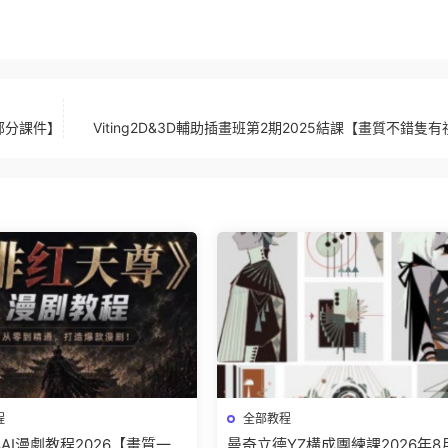
有部分課件】
Viting2D&3D輔助插畫班第2期2025結課【畫質不錯隻
程
全部教程
AI漫劇教程2026【畫質一般
曼奇立德YZ構成團練課2026年8