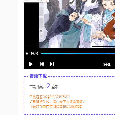
資源下載
2
下載價格
金币
售後客服QQ群1037197653
如果鏈接失效，請在最下方評論區留言
【最好别用百度浏覽器和QQ浏覽器】