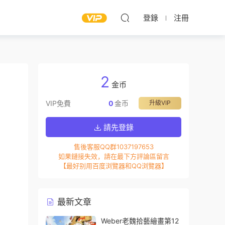
登錄
注冊
2
金币
VIP免費
0
金币
升級VIP
請先登錄
售後客服QQ群1037197653
如果鏈接失效，請在最下方評論區留言
【最好别用百度浏覽器和QQ浏覽器】
最新文章
Weber老魏拾藝繪畫第12