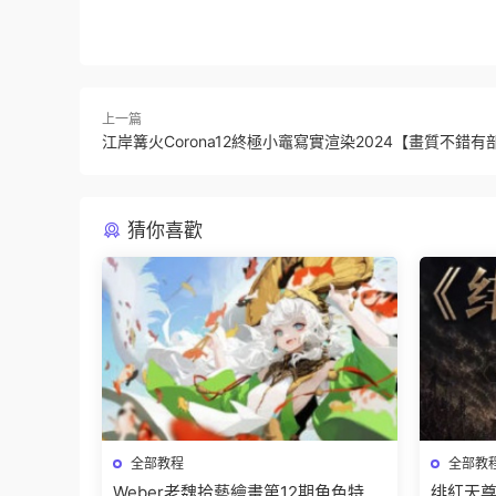
上一篇
江岸篝火Corona12終極小竈寫實渲染2024【畫質不錯
猜你喜歡
全部教程
全部教
Weber老魏拾藝繪畫第12期角色特訓
绯紅天尊