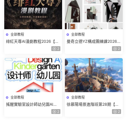
全部教程
全部教程
绯紅天尊AI漫劇教程2026【畫
曼奇立德YZ構成團練課2026年
質一般有課件】
8月已結課【畫質高清有課件】
2
2
全部教程
全部教程
搖醒實驗室設計師幼兒園AI軟
徐慕陽場景進階班第28期【畫
件基礎課2025【畫質不錯有素
質高清有資料】
2
2
材】