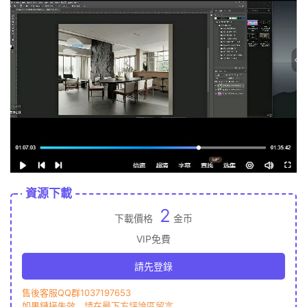
資源下載
2
下載價格
金币
VIP免費
請先登錄
售後客服QQ群1037197653
如果鏈接失效，請在最下方評論區留言