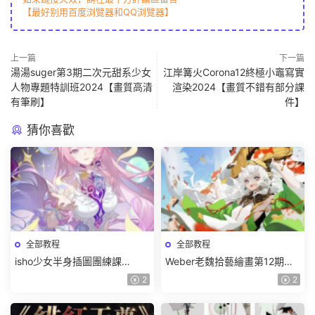
【最好别用百度浏覽器和QQ浏覽器】
上一篇
下一篇
湯湯suger第3期二次元甜系少女
江岸篝火Corona12終極小竈寫實
人物專題特訓班2024【畫質高清
渲染2024【畫質不錯有部分課
有筆刷】
件】
猜你喜歡
全部教程
全部教程
isho少女半身插圖團練課
Weber老魏拾藝繪畫第12期角
2026【畫質高清隻有視頻】
色特訓班【畫質不錯隻有視
2
2
頻】