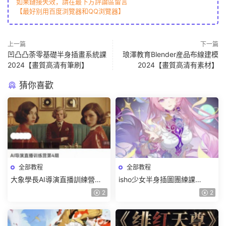
如果鏈接失效，請在最下方評論區留言
【最好别用百度浏覽器和QQ浏覽器】
上一篇
下一篇
凹凸凸荼零基礎半身插畫系統課
琅澤教育Blender産品布線建模
2024【畫質高清有筆刷】
2024【畫質高清有素材】
猜你喜歡
全部教程
全部教程
大象學長AI導演直播訓練營第4
isho少女半身插圖團練課
期2026【畫質高清有資料】
2026【畫質高清隻有視頻】
2
2