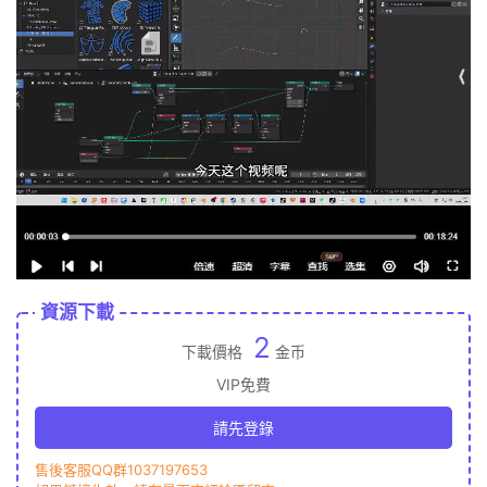
資源下載
2
下載價格
金币
VIP免費
請先登錄
售後客服QQ群1037197653