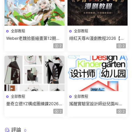
全部教程
全部教程
Weber老魏拾藝繪畫第12期角
绯紅天尊AI漫劇教程2026【畫
色特訓班【畫質不錯隻有視
質一般有課件】
2
2
頻】
全部教程
全部教程
曼奇立德YZ構成團練課2026年
搖醒實驗室設計師幼兒園AI軟
8月已結課【畫質高清有課件】
件基礎課2025【畫質不錯有素
2
2
材】
評論
0