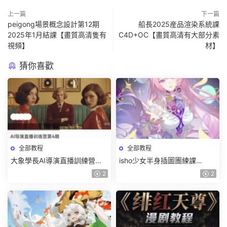
上一篇
下一篇
peigong場景概念設計第12期
船長2025産品渲染系統課
2025年1月結課【畫質高清隻有
C4D+OC【畫質高清有大部分素
視頻】
材】
猜你喜歡
全部教程
全部教程
大象學長AI導演直播訓練營第4
isho少女半身插圖團練課
期2026【畫質高清有資料】
2026【畫質高清隻有視頻】
2
2