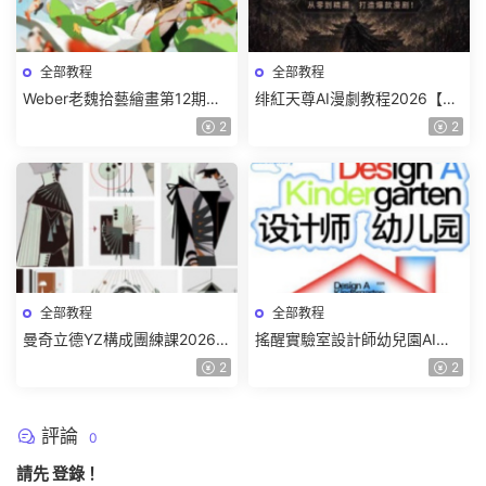
全部教程
全部教程
Weber老魏拾藝繪畫第12期角
绯紅天尊AI漫劇教程2026【畫
色特訓班【畫質不錯隻有視
質一般有課件】
2
2
頻】
全部教程
全部教程
曼奇立德YZ構成團練課2026年
搖醒實驗室設計師幼兒園AI軟
8月已結課【畫質高清有課件】
件基礎課2025【畫質不錯有素
2
2
材】
評論
0
請先
登錄
！