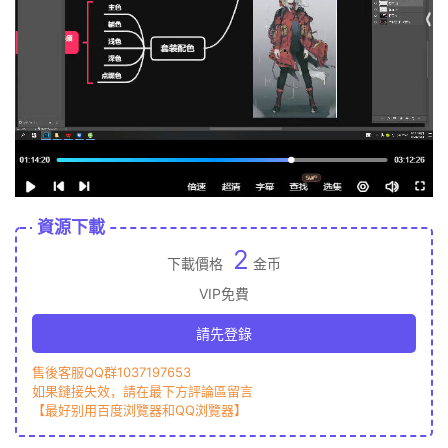
資源下載
2
下載價格
金币
VIP免費
請先登錄
售後客服QQ群1037197653
如果鏈接失效，請在最下方評論區留言
【最好别用百度浏覽器和QQ浏覽器】