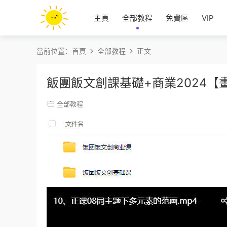
主頁
全部教程
免費區
VIP
當前位置：
首頁
全部教程
正文
飯團飯文創課基礎+商業2024【
全部教程