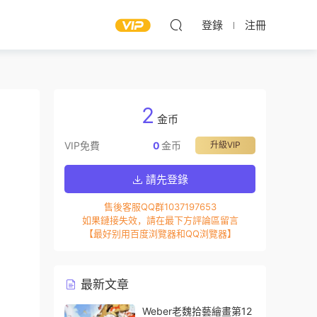
登錄
注冊
2
金币
VIP免費
0
金币
升級VIP
請先登錄
售後客服QQ群1037197653
如果鏈接失效，請在最下方評論區留言
【最好别用百度浏覽器和QQ浏覽器】
最新文章
Weber老魏拾藝繪畫第12