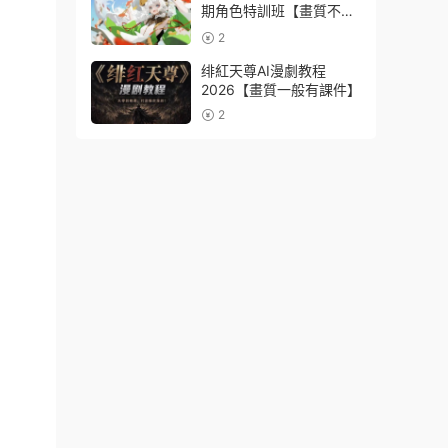
期角色特訓班【畫質不錯
隻有視頻】
2
绯紅天尊AI漫劇教程
2026【畫質一般有課件】
2