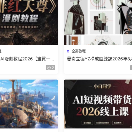
程
全部教程
AI漫劇教程2026【畫質一般
曼奇立德YZ構成團練課2026年8
】
結課【畫質高清有課件】
2