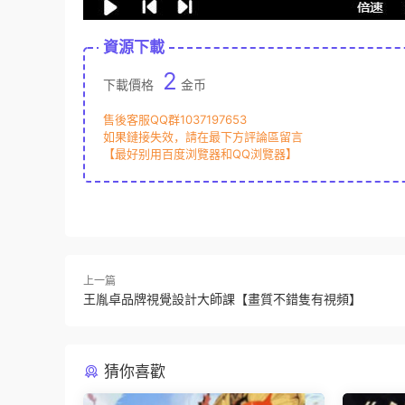
資源下載
2
下載價格
金币
售後客服QQ群1037197653
如果鏈接失效，請在最下方評論區留言
【最好别用百度浏覽器和QQ浏覽器】
上一篇
王胤卓品牌視覺設計大師課【畫質不錯隻有視頻】
猜你喜歡