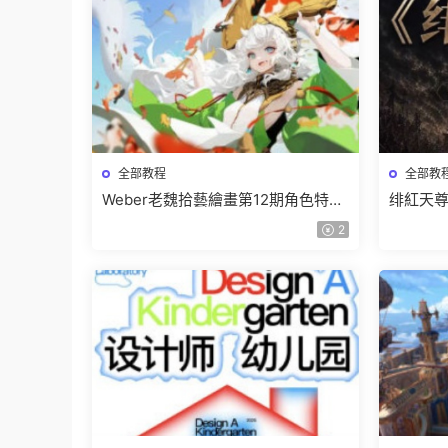
全部教程
全部教
Weber老魏拾藝繪畫第12期角色特訓
绯紅天尊
班【畫質不錯隻有視頻】
有課件
2