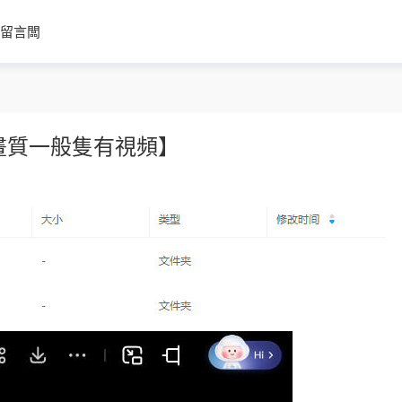
留言闆
畫質一般隻有視頻】