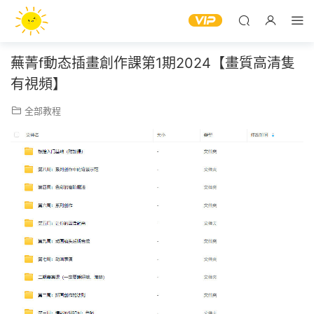
蕪菁f動态插畫創作課第1期2024【畫質高清隻
有視頻】
全部教程