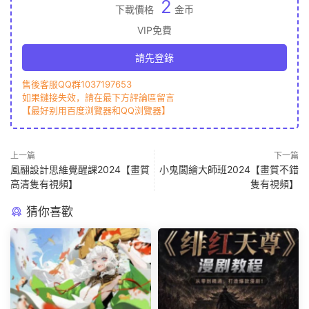
2
下載價格
金币
VIP免費
請先登錄
售後客服QQ群1037197653
如果鏈接失效，請在最下方評論區留言
【最好别用百度浏覽器和QQ浏覽器】
上一篇
下一篇
風翮設計思維覺醒課2024【畫質
小鬼闆繪大師班2024【畫質不錯
高清隻有視頻】
隻有視頻】
猜你喜歡