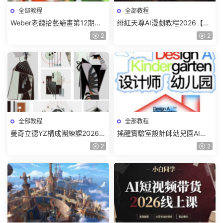
全部教程
全部教程
Weber老魏拾藝繪畫第12期角
绯紅天尊AI漫劇教程2026【畫
色特訓班【畫質不錯隻有視
質一般有課件】
2
2
頻】
全部教程
全部教程
曼奇立德YZ構成團練課2026年
搖醒實驗室設計師幼兒園AI軟
8月已結課【畫質高清有課件】
件基礎課2025【畫質不錯有素
2
2
材】