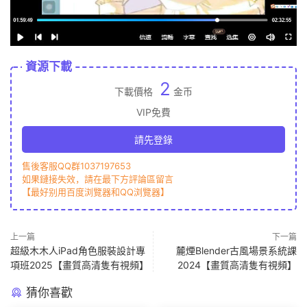
資源下載
2
下載價格
金币
VIP免費
請先登錄
售後客服QQ群1037197653
如果鏈接失效，請在最下方評論區留言
【最好别用百度浏覽器和QQ浏覽器】
上一篇
下一篇
超級木木人iPad角色服裝設計專
麓煙Blender古風場景系統課
項班2025【畫質高清隻有視頻】
2024【畫質高清隻有視頻】
猜你喜歡