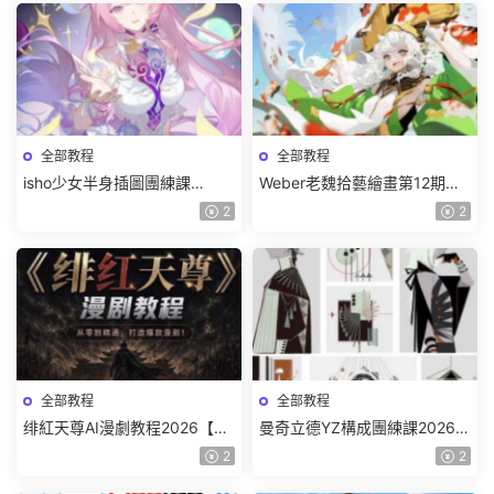
全部教程
全部教程
isho少女半身插圖團練課
Weber老魏拾藝繪畫第12期角
2026【畫質高清隻有視頻】
色特訓班【畫質不錯隻有視
2
2
頻】
全部教程
全部教程
绯紅天尊AI漫劇教程2026【畫
曼奇立德YZ構成團練課2026年
質一般有課件】
8月已結課【畫質高清有課件】
2
2