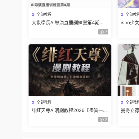
全部教程
全部教
大象學長AI導演直播訓練營第4期
isho
2026【畫質高清有資料】
高清隻
2
全部教程
全部教
绯紅天尊AI漫劇教程2026【畫質一般
曼奇立德
有課件】
結課【
2