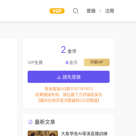
登錄
注冊
2
金币
VIP免費
0
金币
升級VIP
請先登錄
售後客服QQ群1037197653
如果鏈接失效，請在最下方評論區留言
【最好别用百度浏覽器和QQ浏覽器】
最新文章
大象學長AI導演直播訓練