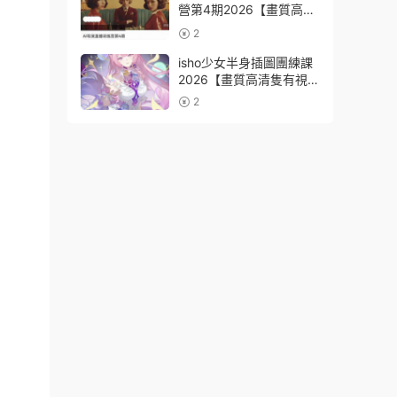
營第4期2026【畫質高清
有資料】
2
isho少女半身插圖團練課
2026【畫質高清隻有視
頻】
2