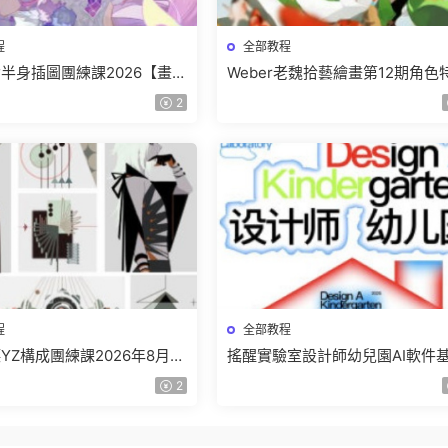
程
全部教程
少女半身插圖團練課2026【畫質
Weber老魏拾藝繪畫第12期角色
有視頻】
班【畫質不錯隻有視頻】
2
程
全部教程
YZ構成團練課2026年8月已
搖醒實驗室設計師幼兒園AI軟件
畫質高清有課件】
課2025【畫質不錯有素材】
2