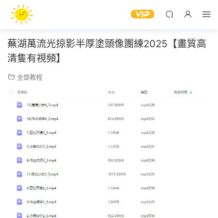
蕪湖萬流光掠影半厚塗頭像團練2025【畫質高
清隻有視頻】
全部教程