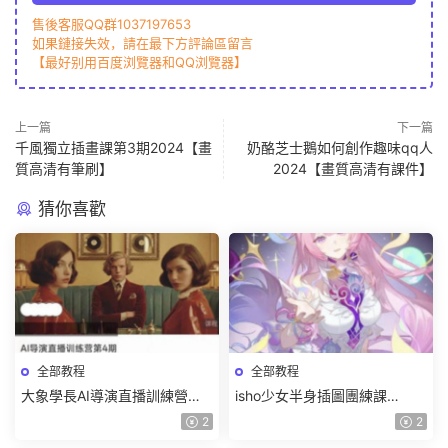
售後客服QQ群1037197653
如果鏈接失效，請在最下方評論區留言
【最好别用百度浏覽器和QQ浏覽器】
上一篇
下一篇
千風獨立插畫課第3期2024【畫
奶酪芝士鵝如何創作趣味qq人
質高清有筆刷】
2024【畫質高清有課件】
猜你喜歡
全部教程
全部教程
大象學長AI導演直播訓練營第4
isho少女半身插圖團練課
期2026【畫質高清有資料】
2026【畫質高清隻有視頻】
2
2