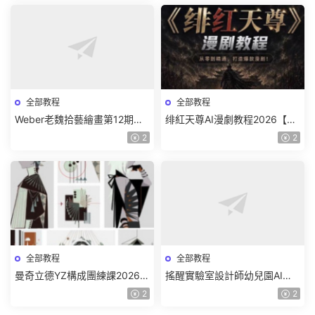
全部教程
全部教程
Weber老魏拾藝繪畫第12期角
绯紅天尊AI漫劇教程2026【畫
色特訓班【畫質不錯隻有視
質一般有課件】
2
2
頻】
全部教程
全部教程
曼奇立德YZ構成團練課2026年
搖醒實驗室設計師幼兒園AI軟
8月已結課【畫質高清有課件】
件基礎課2025【畫質不錯有素
2
2
材】