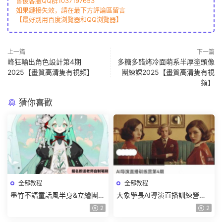
售後客服QQ群1037197653
如果鏈接失效，請在最下方評論區留言
【最好别用百度浏覽器和QQ浏覽器】
上一篇
下一篇
峰狂輸出角色設計第4期
多糖多醋烤冷面萌系半厚塗頭像
2025【畫質高清隻有視頻】
團練課2025【畫質高清隻有視
頻】
猜你喜歡
全部教程
全部教程
墨竹不語童話風半身&立繪團練
大象學長AI導演直播訓練營第4
課2026【畫質高清有課件筆
期2026【畫質高清有資料】
2
2
刷】