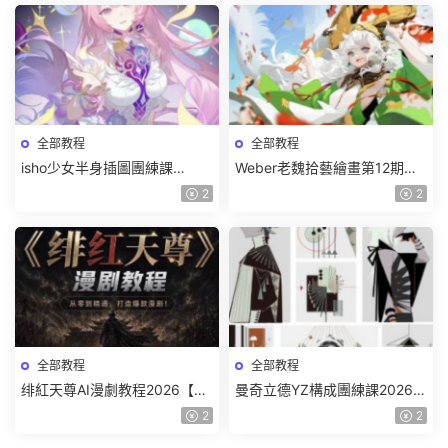
全部教程
全部教程
isho少女半身插圖團練課
Weber老魏拾藝繪畫第12期角
2026【畫質高清隻有視頻】
色特訓班【畫質不錯隻有視
2
2
頻】
全部教程
全部教程
绯紅天尊AI漫劇教程2026【畫
曼奇立德YZ構成團練課2026年
質一般有課件】
8月已結課【畫質高清有課件】
2
2