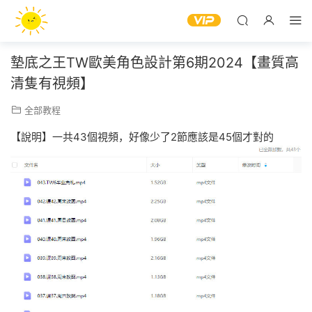
墊底之王TW歐美角色設計第6期2024【畫質高
清隻有視頻】
全部教程
【說明】一共43個視頻，好像少了2節應該是45個才對的