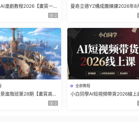
AI漫劇教程2026【畫質一般
曼奇立德YZ構成團練課2026年8
】
結課【畫質高清有課件】
2
程
全部教程
景進階班第28期【畫質高清
小白同學AI短視頻帶貨2026線上
】
【畫質不錯有素材】
2