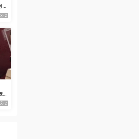
月已
2
課
2