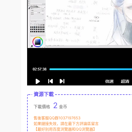
資源下載
2
下載價格
金币
售後客服QQ群1037197653
如果鏈接失效，請在最下方評論區留言
【最好别用百度浏覽器和QQ浏覽器】