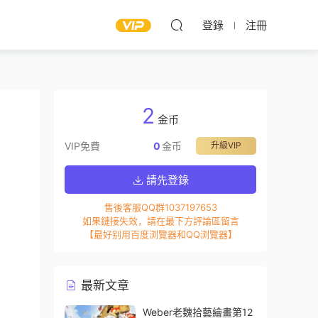
登錄
注冊
2
金币
VIP免費
0
金币
升級VIP
請先登錄
售後客服QQ群1037197653
如果鏈接失效，請在最下方評論區留言
【最好别用百度浏覽器和QQ浏覽器】
最新文章
Weber老魏拾藝繪畫第12