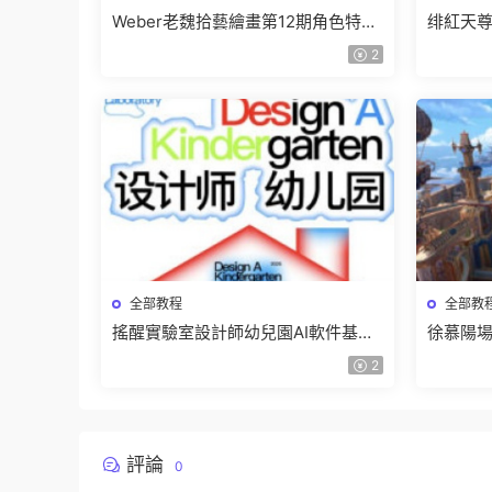
Weber老魏拾藝繪畫第12期角色特訓
绯紅天尊
班【畫質不錯隻有視頻】
有課件
2
全部教程
全部教
搖醒實驗室設計師幼兒園AI軟件基礎
徐慕陽場
課2025【畫質不錯有素材】
有資料
2
評論
0