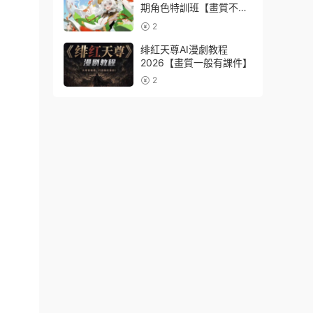
期角色特訓班【畫質不錯
隻有視頻】
2
绯紅天尊AI漫劇教程
2026【畫質一般有課件】
2