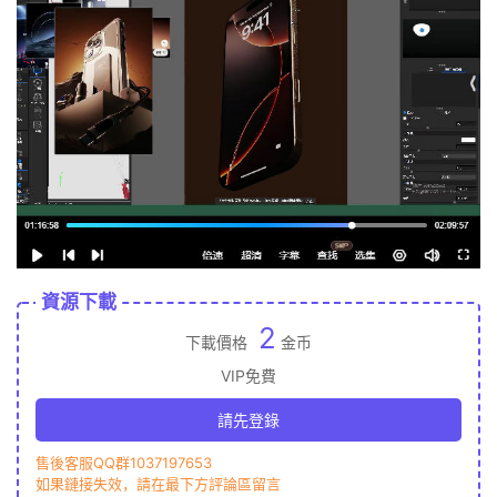
資源下載
2
下載價格
金币
VIP免費
請先登錄
售後客服QQ群1037197653
如果鏈接失效，請在最下方評論區留言