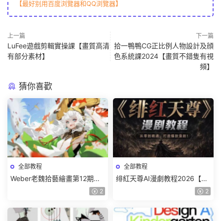
【最好别用百度浏覽器和QQ浏覽器】
上一篇
下一篇
LuFee遊戲剪輯實操課【畫質高清
拾一鴨鴨CG正比例人物設計及顔
有部分素材】
色系統課2024【畫質不錯隻有視
頻】
猜你喜歡
全部教程
全部教程
Weber老魏拾藝繪畫第12期角
绯紅天尊AI漫劇教程2026【畫
色特訓班【畫質不錯隻有視
質一般有課件】
2
2
頻】