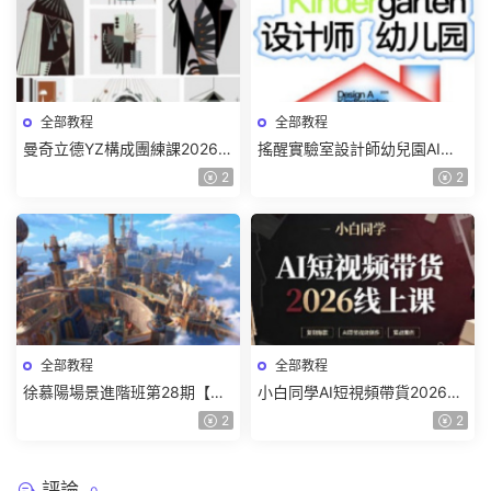
全部教程
全部教程
曼奇立德YZ構成團練課2026年
搖醒實驗室設計師幼兒園AI軟
8月已結課【畫質高清有課件】
件基礎課2025【畫質不錯有素
2
2
材】
全部教程
全部教程
徐慕陽場景進階班第28期【畫
小白同學AI短視頻帶貨2026線
質高清有資料】
上課【畫質不錯有素材】
2
2
評論