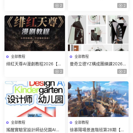
2026【畫質高清隻有視頻】
色特訓班【畫質不錯隻有視
2
2
頻】
全部教程
全部教程
绯紅天尊AI漫劇教程2026【畫
曼奇立德YZ構成團練課2026年
質一般有課件】
8月已結課【畫質高清有課件】
2
2
全部教程
全部教程
搖醒實驗室設計師幼兒園AI軟
徐慕陽場景進階班第28期【畫