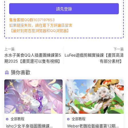
請先登錄
售後客服QQ群1037197653
如果鏈接失效，請在最下方評論區留言
【最好别用百度浏覽器和QQ浏覽器】
上一篇
下一篇
水水子美食QQ人插畫團練課第5
LuFee遊戲剪輯實操課【畫質高清
期2025【畫質還可以隻有視頻】
有部分素材】
猜你喜歡
全部教程
全部教程
isho少女半身插圖團練課
Weber老魏拾藝繪畫第12期角