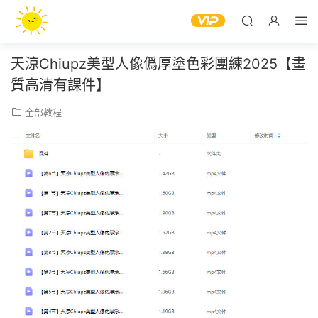
天涼Chiupz美型人像僞厚塗色彩團練2025【畫
質高清有課件】
全部教程