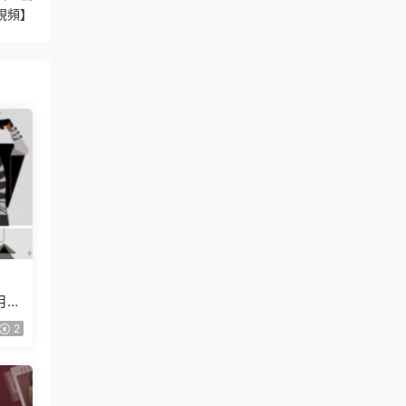
視頻】
月已
2