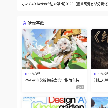
小木C4D Redshift渲染第2期2023【畫質高清有部分素
猜你喜歡
全部教程
全部教
Weber老魏拾藝繪畫第12期角色特訓
绯紅天尊
班【畫質不錯隻有視頻】
有課件
2