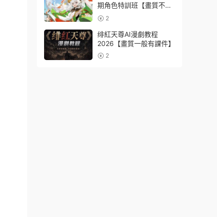
期角色特訓班【畫質不錯
隻有視頻】
2
绯紅天尊AI漫劇教程
2026【畫質一般有課件】
2