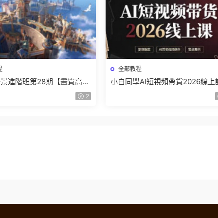
程
全部教程
景進階班第28期【畫質高清
小白同學AI短視頻帶貨2026線上
】
【畫質不錯有素材】
2