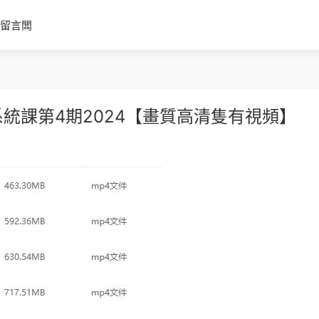
留言闆
系統課第4期2024【畫質高清隻有視頻】