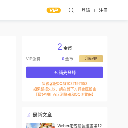
登錄
注冊
2
金币
VIP免費
0
金币
升級VIP
請先登錄
售後客服QQ群1037197653
如果鏈接失效，請在最下方評論區留言
【最好别用百度浏覽器和QQ浏覽器】
最新文章
Weber老魏拾藝繪畫第12