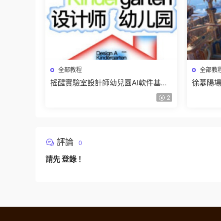
全部教程
全部教
搖醒實驗室設計師幼兒園AI軟件基礎
徐慕陽場
課2025【畫質不錯有素材】
有資料
2
評論
0
請先
登錄
！