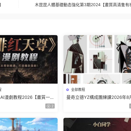
材】
木昆昆人體基礎動态強化第3期2024【畫質高清隻有
程
全部教程
AI漫劇教程2026【畫質一般
曼奇立德YZ構成團練課2026年8
】
結課【畫質高清有課件】
2