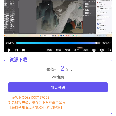
資源下載
2
下載價格
金币
VIP免費
請先登錄
售後客服QQ群1037197653
如果鏈接失效，請在最下方評論區留言
【最好别用百度浏覽器和QQ浏覽器】