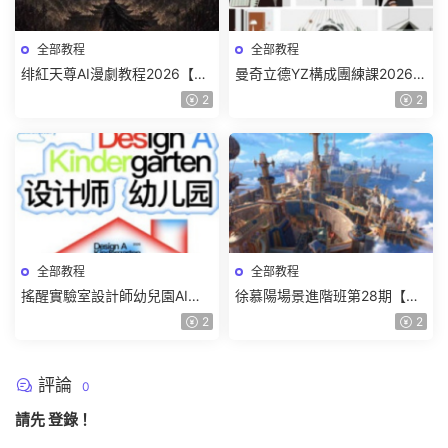
全部教程
全部教程
绯紅天尊AI漫劇教程2026【畫
曼奇立德YZ構成團練課2026年
質一般有課件】
8月已結課【畫質高清有課件】
2
2
全部教程
全部教程
搖醒實驗室設計師幼兒園AI軟
徐慕陽場景進階班第28期【畫
件基礎課2025【畫質不錯有素
質高清有資料】
2
2
材】
評論
0
請先
登錄
！