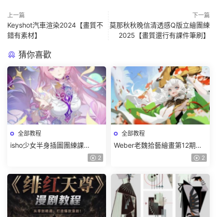
上一篇
下一篇
Keyshot汽車渲染2024【畫質不
莫那秋秋晚信清透感Q版立繪團練
錯有素材】
2025【畫質還行有課件筆刷】
猜你喜歡
全部教程
全部教程
isho少女半身插圖團練課
Weber老魏拾藝繪畫第12期角
2026【畫質高清隻有視頻】
色特訓班【畫質不錯隻有視
2
2
頻】