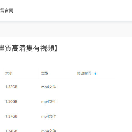
留言闆
【畫質高清隻有視頻】