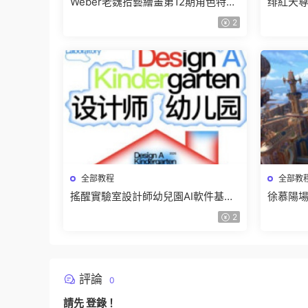
Weber老魏拾藝繪畫第12期角色特訓
绯紅天尊
班【畫質不錯隻有視頻】
有課件
2
全部教程
全部教
搖醒實驗室設計師幼兒園AI軟件基礎
徐慕陽場
課2025【畫質不錯有素材】
有資料
2
評論
0
請先
登錄
！