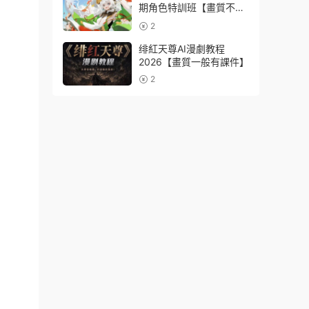
期角色特訓班【畫質不錯
隻有視頻】
2
绯紅天尊AI漫劇教程
2026【畫質一般有課件】
2