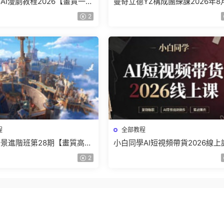
AI漫劇教程2026【畫質一般
曼奇立德YZ構成團練課2026年8
】
結課【畫質高清有課件】
2
程
全部教程
景進階班第28期【畫質高清
小白同學AI短視頻帶貨2026線上
】
【畫質不錯有素材】
2