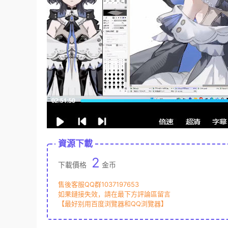
資源下載
2
下載價格
金币
售後客服QQ群1037197653
如果鏈接失效，請在最下方評論區留言
【最好别用百度浏覽器和QQ浏覽器】