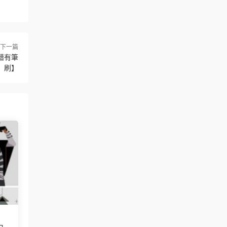
下一篇
錯有筆
刷】