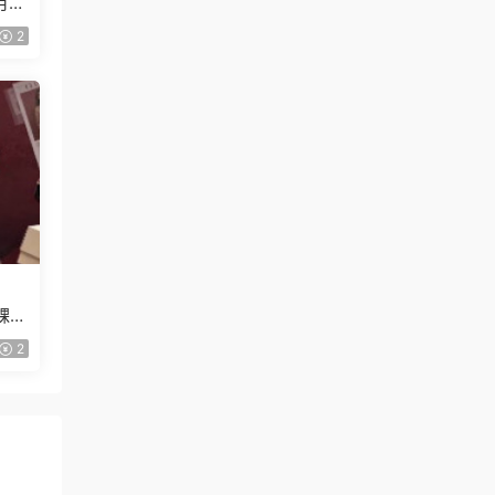
月已
2
課
2