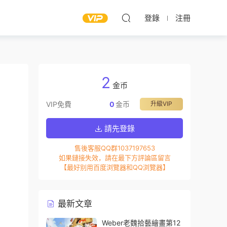
登錄
注冊
2
金币
VIP免費
0
金币
升級VIP
請先登錄
售後客服QQ群1037197653
如果鏈接失效，請在最下方評論區留言
【最好别用百度浏覽器和QQ浏覽器】
最新文章
Weber老魏拾藝繪畫第12