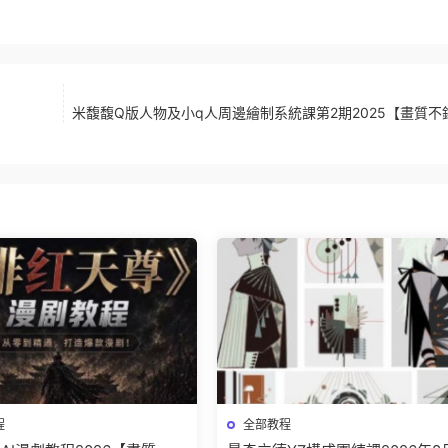
米馥馥Q版人物及小q人周邊繪制系統課第2期2025【畫質不
程
全部教程