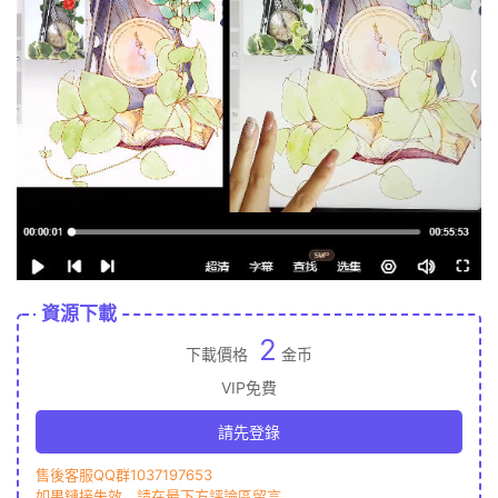
資源下載
2
下載價格
金币
VIP免費
請先登錄
售後客服QQ群1037197653
如果鏈接失效，請在最下方評論區留言