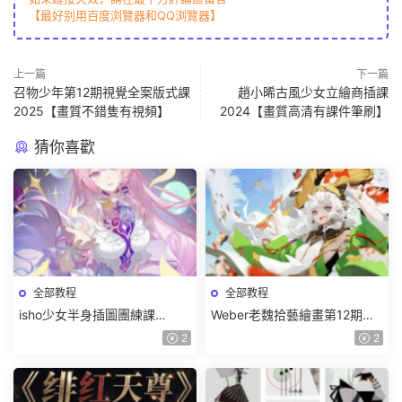
【最好别用百度浏覽器和QQ浏覽器】
上一篇
下一篇
召物少年第12期視覺全案版式課
趙小晞古風少女立繪商插課
2025【畫質不錯隻有視頻】
2024【畫質高清有課件筆刷】
猜你喜歡
全部教程
全部教程
isho少女半身插圖團練課
Weber老魏拾藝繪畫第12期角
2026【畫質高清隻有視頻】
色特訓班【畫質不錯隻有視
2
2
頻】