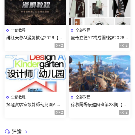
全部教程
全部教程
绯紅天尊AI漫劇教程2026【畫
曼奇立德YZ構成團練課2026年
質一般有課件】
8月已結課【畫質高清有課件】
2
2
全部教程
全部教程
搖醒實驗室設計師幼兒園AI軟
徐慕陽場景進階班第28期【畫
件基礎課2025【畫質不錯有素
質高清有資料】
2
2
材】
評論
0