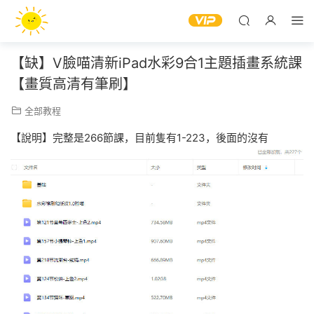
【缺】V臉喵清新iPad水彩9合1主題插畫系統課
【畫質高清有筆刷】
全部教程
【說明】完整是266節課，目前隻有1-223，後面的沒有