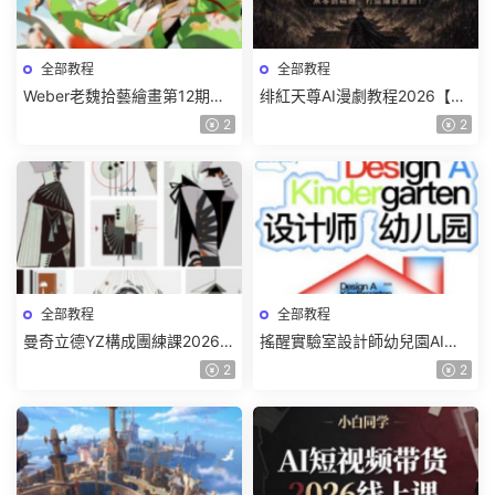
全部教程
全部教程
Weber老魏拾藝繪畫第12期角
绯紅天尊AI漫劇教程2026【畫
色特訓班【畫質不錯隻有視
質一般有課件】
2
2
頻】
全部教程
全部教程
曼奇立德YZ構成團練課2026年
搖醒實驗室設計師幼兒園AI軟
8月已結課【畫質高清有課件】
件基礎課2025【畫質不錯有素
2
2
材】