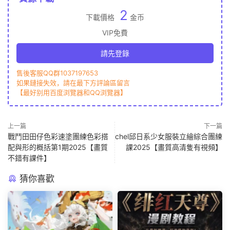
2
下載價格
金币
VIP免費
請先登錄
售後客服QQ群1037197653
如果鏈接失效，請在最下方評論區留言
【最好别用百度浏覽器和QQ浏覽器】
上一篇
下一篇
戰鬥田田仔色彩速塗團練色彩搭
chel邱日系少女服裝立繪綜合團練
配與形的概括第1期2025【畫質
課2025【畫質高清隻有視頻】
不錯有課件】
猜你喜歡