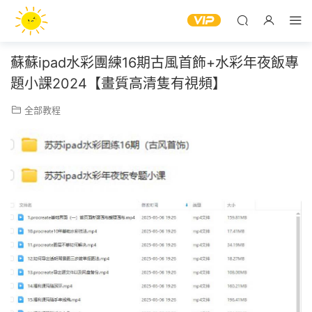
蘇蘇ipad水彩團練16期古風首飾+水彩年夜飯專
題小課2024【畫質高清隻有視頻】
全部教程