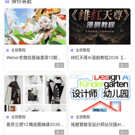
猜你喜歡
全部教程
全部教程
Weber老魏拾藝繪畫第12期角
绯紅天尊AI漫劇教程2026【畫
色特訓班【畫質不錯隻有視
質一般有課件】
2
2
頻】
全部教程
全部教程
曼奇立德YZ構成團練課2026年
搖醒實驗室設計師幼兒園AI軟
8月已結課【畫質高清有課件】
件基礎課2025【畫質不錯有素
2
2