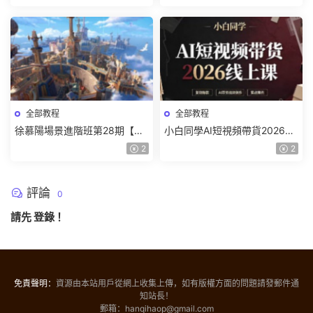
材】
全部教程
全部教程
徐慕陽場景進階班第28期【畫
小白同學AI短視頻帶貨2026線
質高清有資料】
上課【畫質不錯有素材】
2
2
評論
0
請先
登錄
！
免責聲明：
資源由本站用戶從網上收集上傳，如有版權方面的問題請發郵件通
知站長！
郵箱：hanqihaop@gmail.com