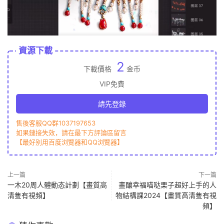
資源下載
2
下載價格
金币
VIP免費
請先登錄
售後客服QQ群1037197653
如果鏈接失效，請在最下方評論區留言
【最好别用百度浏覽器和QQ浏覽器】
上一篇
下一篇
一木20周人體動态計劃【畫質高
畫釀幸福喵哒栗子超好上手的人
清隻有視頻】
物結構課2024【畫質高清隻有視
頻】